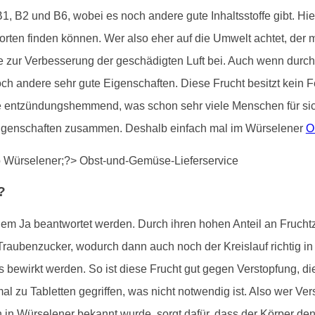
 B1, B2 und B6, wobei es noch andere gute Inhaltsstoffe gibt. H
sorten finden können. Wer also eher auf die Umwelt achtet, de
ade zur Verbesserung der geschädigten Luft bei. Auch wenn dur
doch andere sehr gute Eigenschaften. Diese Frucht besitzt kein F
e entzündungshemmend, was schon sehr viele Menschen für sic
 Eigenschaften zusammen. Deshalb einfach mal im Würselener
O
?
em Ja beantwortet werden. Durch ihren hohen Anteil an Fruchtzuc
raubenzucker, wodurch dann auch noch der Kreislauf richtig 
as bewirkt werden. So ist diese Frucht gut gegen Verstopfung, d
l zu Tabletten gegriffen, was nicht notwendig ist. Also wer Vers
in Würselener bekannt wurde, sorgt dafür, dass der Körper den