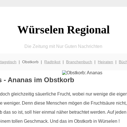
Würselen Regional
Die Zeitung mit Nur Guten Nachrichten
ttagstisch
| Obstkorb |
Radtrikot
|
Branchenbuch
|
Heiraten
|
Büc
s - Ananas im Obstkorb
 doch gleichzeitig säuerliche Frucht, wobei nur wenige die eige
e weniger. Denn diese Menschen mögen die Fruchtsäure nicht,
b das so ist, soll hier einmal näher betrachtet werden. Auf jede
t einem tollen Geschmack. Und das im Obstkorb in Würselen !